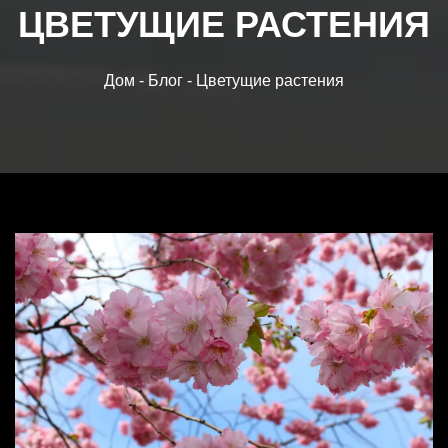
ЦВЕТУЩИЕ РАСТЕНИЯ
БЛОГ
Дом
-
Блог
-
Цветущие растения
ТОВАРЫ
ОБЗОР РОСТА
ВЫХОД
ВОПРОСЫ-ОТВЕТЫ